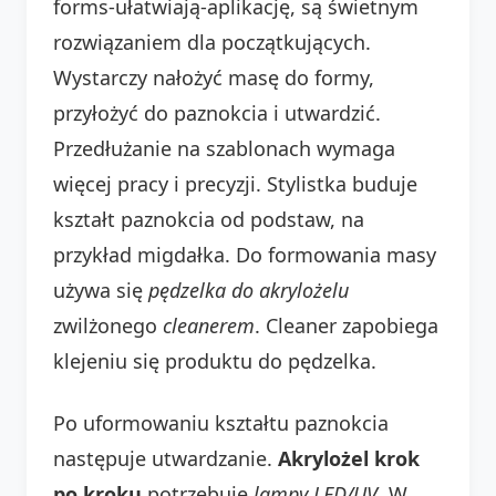
forms-ułatwiają-aplikację, są świetnym
rozwiązaniem dla początkujących.
Wystarczy nałożyć masę do formy,
przyłożyć do paznokcia i utwardzić.
Przedłużanie na szablonach wymaga
więcej pracy i precyzji. Stylistka buduje
kształt paznokcia od podstaw, na
przykład migdałka. Do formowania masy
używa się
pędzelka do akrylożelu
zwilżonego
cleanerem
. Cleaner zapobiega
klejeniu się produktu do pędzelka.
Po uformowaniu kształtu paznokcia
następuje utwardzanie.
Akrylożel krok
po kroku
potrzebuje
lampy LED/UV
. W