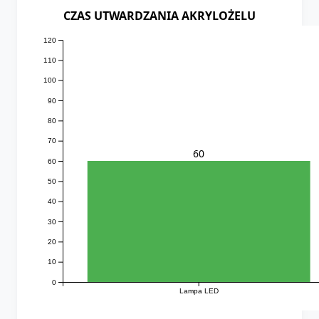
CZAS UTWARDZANIA AKRYLOŻELU
120
110
100
90
80
70
60
60
50
40
30
20
10
0
Lampa LED