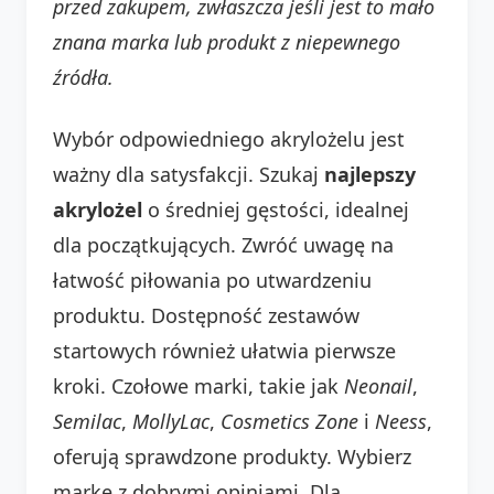
przed zakupem, zwłaszcza jeśli jest to mało
znana marka lub produkt z niepewnego
źródła.
Wybór odpowiedniego akrylożelu jest
ważny dla satysfakcji. Szukaj
najlepszy
akrylożel
o średniej gęstości, idealnej
dla początkujących. Zwróć uwagę na
łatwość piłowania po utwardzeniu
produktu. Dostępność zestawów
startowych również ułatwia pierwsze
kroki. Czołowe marki, takie jak
Neonail
,
Semilac
,
MollyLac
,
Cosmetics Zone
i
Neess
,
oferują sprawdzone produkty. Wybierz
markę z dobrymi opiniami. Dla