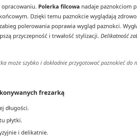
o opracowaniu.
Polerka filcowa
nadaje paznokciom pi
końcowym. Dzięki temu paznokcie wyglądają zdrowo i
ny zabieg polerowania poprawia wygląd paznokci. Wyg
pszą przyczepność i trwałość stylizacji.
Delikatność za
stka może szybko i dokładnie przygotować paznokieć do 
ykonywanych frezarką
j długości.
u płytki.
yjnie i delikatnie.