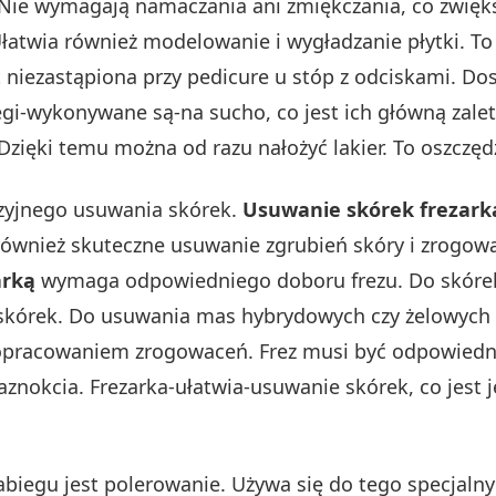
ie wymagają namaczania ani zmiękczania, co zwiększ
Ułatwia również modelowanie i wygładzanie płytki. To
 niezastąpiona przy pedicure u stóp z odciskami. Dos
gi-wykonywane są-na sucho, co jest ich główną zaletą
zięki temu można od razu nałożyć lakier. To oszczędz
yzyjnego usuwania skórek.
Usuwanie skórek frezark
ównież skuteczne usuwanie zgrubień skóry i zrogow
arką
wymaga odpowiedniego doboru frezu. Do skórek
askórek. Do usuwania mas hybrydowych czy żelowych
 opracowaniem zrogowaceń. Frez musi być odpowiedn
znokcia. Frezarka-ułatwia-usuwanie skórek, co jest 
biegu jest polerowanie. Używa się do tego specjalny