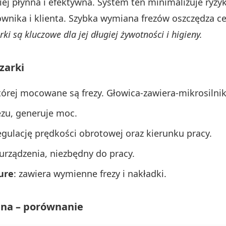
ziej płynna i efektywna. System ten minimalizuje ryz
wnika i klienta. Szybka wymiana frezów oszczędza c
ki są kluczowe dla jej długiej żywotności i higieny.
zarki
tórej mocowane są frezy. Głowica-zawiera-mikrosilnik,
ezu, generuje moc.
gulację prędkości obrotowej oraz kierunku pracy.
 urządzenia, niezbędny do pracy.
ure
: zawiera wymienne frezy i nakładki.
lna – porównanie