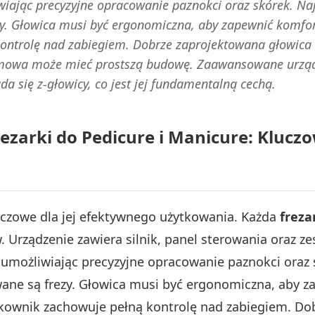
iając precyzyjne opracowanie paznokci oraz skórek. Najw
y. Głowica musi być ergonomiczna, aby zapewnić komfort
ontrolę nad zabiegiem. Dobrze zaprojektowana głowica m
mowa może mieć prostszą budowę. Zaawansowane urządz
a się z-głowicy, co jest jej fundamentalną cechą.
ezarki do Pedicure i Manicure: Klucz
uczowe dla jej efektywnego użytkowania. Każda
freza
 Urządzenie zawiera silnik, panel sterowania oraz z
, umożliwiając precyzyjne opracowanie paznokci oraz 
owane są frezy. Głowica musi być ergonomiczna, aby 
ytkownik zachowuje pełną kontrolę nad zabiegiem. Do