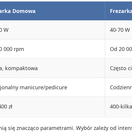
zarka Domowa
Frezark
0 W
40-70 W
0 000 rpm
Od 20 00
a, kompaktowa
Często ci
jonalny manicure/pedicure
Codzienn
00 zł
400-kilka
żnią się znacząco parametrami. Wybór zależy od int