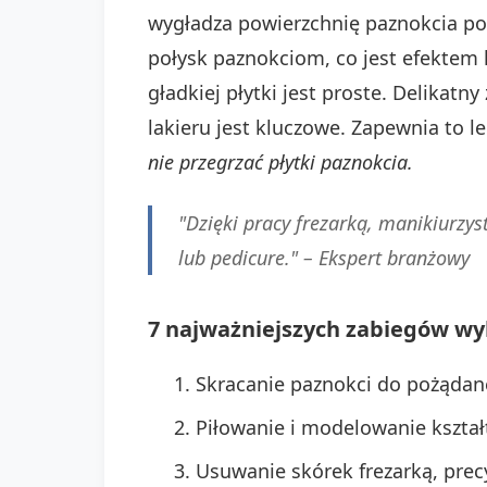
wygładza powierzchnię paznokcia p
połysk paznokciom, co jest efektem 
gładkiej płytki jest proste. Delikat
lakieru jest kluczowe. Zapewnia to le
nie przegrzać płytki paznokcia.
"Dzięki pracy frezarką, manikiurzy
lub pedicure." –
Ekspert branżowy
7 najważniejszych zabiegów w
Skracanie paznokci do pożądane
Piłowanie i modelowanie kształt
Usuwanie skórek frezarką, precyz