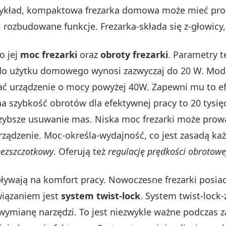
 przykład, kompaktowa frezarka domowa może mieć p
 rozbudowane funkcje. Frezarka-składa się z-głowicy,
o jej
moc frezarki
oraz
obroty frezarki
. Parametry t
 do użytku domowego wynosi zazwyczaj do 20 W. Mode
ać urządzenie o mocy powyżej 40W. Zapewni mu to ef
 szybkość obrotów dla efektywnej pracy to 20 tysięc
zybsze usuwanie mas. Niska moc frezarki może prowa
ządzenie. Moc-określa-wydajność, co jest zasadą k
 bezszczotkowy
. Oferują też
regulację prędkości obrotowe
ływają na komfort pracy. Nowoczesne frezarki posi
iązaniem jest
system twist-lock
. System twist-loc
 wymianę narzędzi. To jest niezwykle ważne podczas