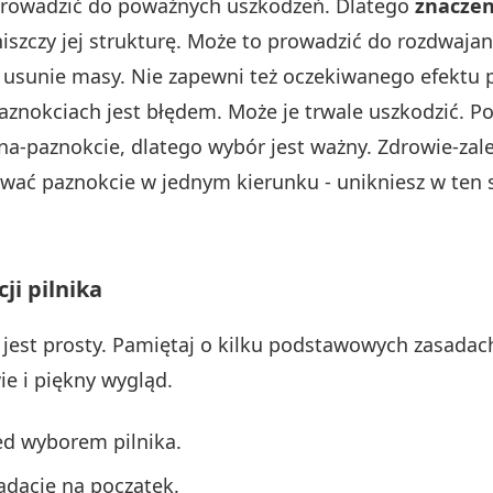
 prowadzić do poważnych uszkodzeń. Dlatego
znaczen
niszczy jej strukturę. Może to prowadzić do rozdwajani
ie usunie masy. Nie zapewni też oczekiwanego efektu 
paznokciach jest błędem. Może je trwale uszkodzić. 
 na-paznokcie, dlatego wybór jest ważny. Zdrowie-z
iłować paznokcie w jednym kierunku - unikniesz w ten
i pilnika
 jest prosty. Pamiętaj o kilku podstawowych zasadach
e i piękny wygląd.
ed wyborem pilnika.
radację na początek.