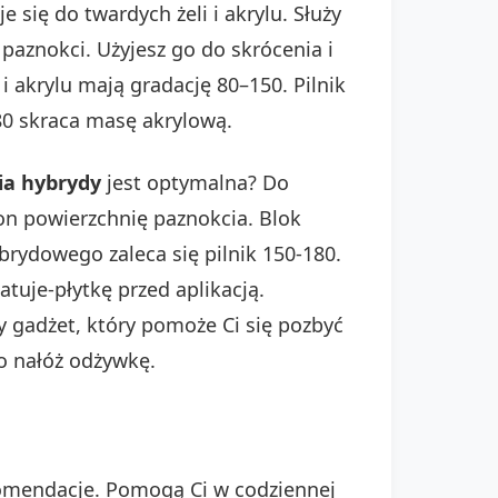
 się do twardych żeli i akrylu. Służy
paznokci. Użyjesz go do skrócenia i
 i akrylu mają gradację 80–150. Pilnik
 80 skraca masę akrylową.
nia hybrydy
jest optymalna? Do
 on powierzchnię paznokcia. Blok
ybrydowego zaleca się pilnik 150-180.
tuje-płytkę przed aplikacją.
 gadżet, który pomoże Ci się pozbyć
o nałóż odżywkę.
komendacje. Pomogą Ci w codziennej