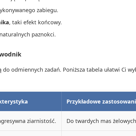
wykonywanego zabiegu.
nika
, taki efekt końcowy.
 naturalnych paznokci.
ewodnik
żą do odmiennych zadań. Poniższa tabela ułatwi Ci w
kterystyka
Przykładowe zastosowan
agresywna ziarnistość.
Do twardych mas żelowych,