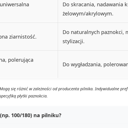
 uniwersalna
Do skracania, nadawania k
żelowym/akrylowym.
Do naturalnych paznokci, 
bna ziarnistość.
stylizacji.
na, polerująca
Do wygładzania, polerowan
 Mogą się różnić w zależności od producenta pilnika. Indywidualne pre
pecyfiką płytki paznokcia.
np. 100/180) na pilniku?