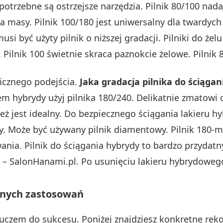
trzebne są ostrzejsze narzędzia. Pilnik 80/100 nadaje
 masy. Pilnik 100/180 jest uniwersalny dla twardych 
i być użyty pilnik o niższej gradacji. Pilniki do żelu
 Pilnik 100 świetnie skraca paznokcie żelowe. Pilnik
cznego podejścia.
Jaka gradacja pilnika do ściąga
em hybrydy użyj pilnika 180/240. Delikatnie zmatowi
ież jest idealny. Do bezpiecznego ściągania lakieru h
dy. Może być używany pilnik diamentowy. Pilnik 180-ma
ia. Pilnik do ściągania hybrydy to bardzo przydatny
 – SalonHanami.pl. Po usunięciu lakieru hybrydoweg
óżnych zastosowań
luczem do sukcesu. Poniżej znajdziesz konkretne re