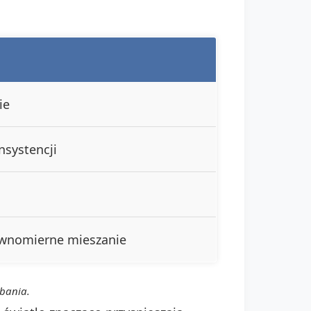
ie
nsystencji
ównomierne mieszanie
dbania.