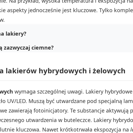
nie. Na przykład, wysoka temperatura i ekspozycja na
kie aspekty jednocześnie jest kluczowe. Tylko komp
w.
a lakiery?
są zazwyczaj ciemne?
a lakierów hybrydowych i żelowych
owych
wymaga szczególnej uwagi. Lakiery hybrydowe i
tło UV/LED. Muszą być utwardzane pod specjalną lamp
we zawierają fotoinicjatory. Te substancje aktywują 
zesnego utwardzenia w buteleczce. Lakiery hybrydow
lutnie kluczowa. Nawet krótkotrwała ekspozycja na