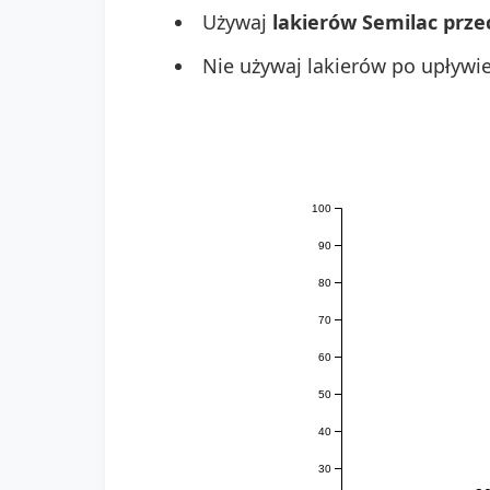
Używaj
lakierów Semilac prz
Nie używaj lakierów po upływi
100
90
80
70
60
50
40
30