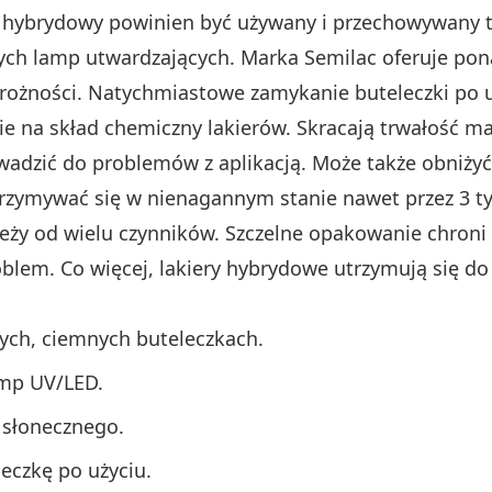
ier hybrydowy powinien być używany i przechowywany
nych lamp utwardzających. Marka Semilac oferuje pon
ożności. Natychmiastowe zamykanie buteleczki po uż
e na skład chemiczny lakierów. Skracają trwałość ma
wadzić do problemów z aplikacją. Może także obniżyć
trzymywać się w nienagannym stanie nawet przez 3 ty
eży od wielu czynników. Szczelne opakowanie chroni f
oblem. Co więcej, lakiery hybrydowe utrzymują się d
nych, ciemnych buteleczkach.
amp UV/LED.
 słonecznego.
eczkę po użyciu.