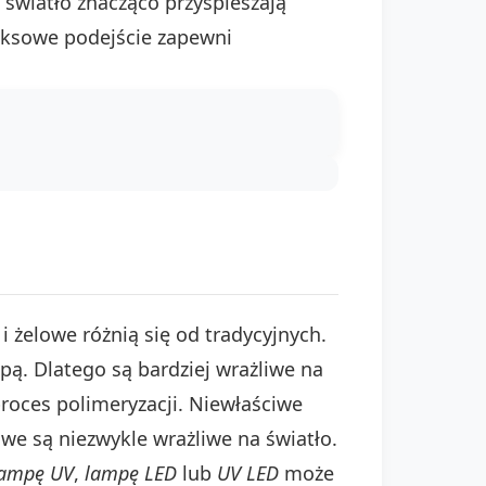
 światło znacząco przyspieszają
leksowe podejście zapewni
 żelowe różnią się od tradycyjnych.
ą. Dlatego są bardziej wrażliwe na
proces polimeryzacji. Niewłaściwe
e są niezwykle wrażliwe na światło.
lampę UV
,
lampę LED
lub
UV LED
może