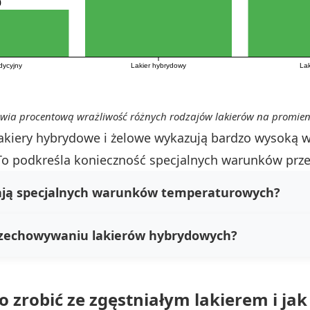
0
adycyjny
Lakier hybrydowy
Lak
awia procentową wrażliwość różnych rodzajów lakierów na promien
akiery hybrydowe i żelowe wykazują bardzo wysoką wr
. To podkreśla konieczność specjalnych warunków pr
ają specjalnych warunków temperaturowych?
przechowywaniu lakierów hybrydowych?
o zrobić ze zgęstniałym lakierem i j