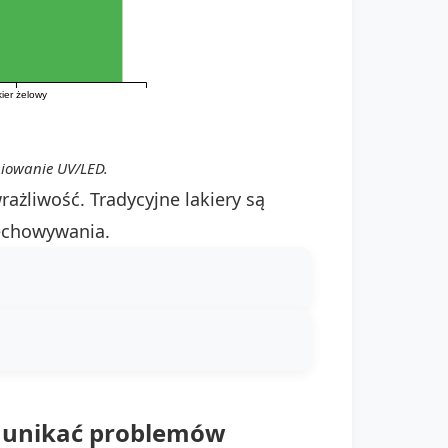
ier żelowy
iowanie UV/LED.
ażliwość. Tradycyjne lakiery są
zechowywania.
ak unikać problemów