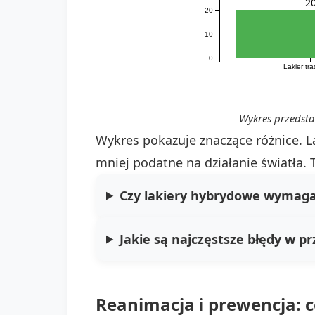
2
20
10
0
Lakier tr
Wykres przedst
Wykres pokazuje znaczące różnice. L
mniej podatne na działanie światła
Czy lakiery hybrydowe wymag
Jakie są najczęstsze błędy w 
Reanimacja i prewencja: c