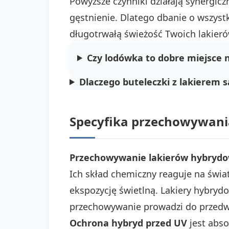
Powyższe czynniki działają synergicz
gęstnienie. Dlatego dbanie o wszyst
długotrwałą świeżość Twoich lakieró
Czy lodówka to dobre miejsce n
Dlaczego buteleczki z lakierem 
Specyfika przechowywani
Przechowywanie lakierów hybryd
Ich skład chemiczny reaguje na świa
ekspozycję świetlną. Lakiery hybrydo
przechowywanie prowadzi do przedwc
Ochrona hybryd przed UV
jest abso