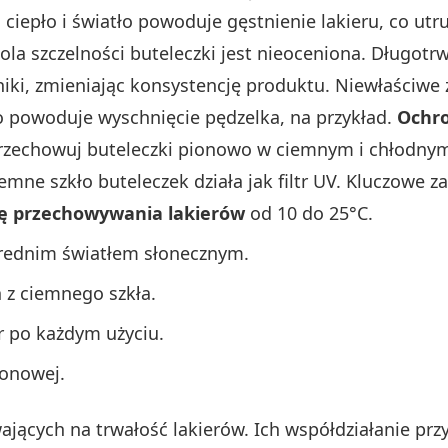
ciepło i światło powoduje gęstnienie lakieru, co utr
la szczelności buteleczki jest nieoceniona. Długotrw
dniki, zmieniając konsystencję produktu. Niewłaści
To powoduje wyschnięcie pędzelka, na przykład.
Ochro
zechowuj buteleczki pionowo w ciemnym i chłodnym m
Ciemne szkło buteleczek działa jak filtr UV. Kluczowe
ę przechowywania lakierów
od 10 do 25°C.
średnim światłem słonecznym.
 z ciemnego szkła.
r po każdym użyciu.
ionowej.
jących na trwałość lakierów. Ich współdziałanie prz