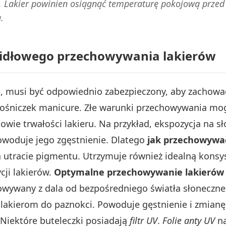
ę. Lakier powinien osiągnąć temperaturę pokojową przed
.
idłowego przechowywania lakierów
ypu, musi być odpowiednio zabezpieczony, aby zachow
łośniczek manicure. Złe warunki przechowywania mog
owie trwałości lakieru. Na przykład, ekspozycja na sł
owoduje jego zgęstnienie. Dlatego
jak przechowywać
 utracie pigmentu. Utrzymuje również idealną konsy
cji lakierów.
Optymalne przechowywanie lakierów
owywany z dala od bezpośredniego światła słoneczne
 lakierom do paznokci. Powoduje gęstnienie i zmianę
Niektóre buteleczki posiadają
filtr UV
.
Folie anty UV
na