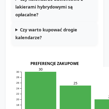
lakierami hybrydowymi są
opłacalne?
Czy warto kupować drogie
kalendarze?
PREFERENCJE ZAKUPOWE
30
30
28
25
26
24
22
20
18