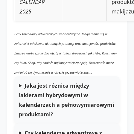
CALENDAR
produkt
2025
makijaż
Ceny kalendarzy adwentowych są orientacyjne. Mogą różnić się w
zależności od sklepu, aktualnych promocji oraz dostępności produktów.
Zawsze warto sprawdzić oferty w takich drogeriach jak Hebe, Rossmann
czy Minti Shop, aby znaleźć najkorzystniejszą opcję. Dostępność może
zmieniać się dynamicznie w okresie przedświątecznym.
Jaka jest różnica między
lakierami hybrydowymi w
kalendarzach a pełnowymiarowymi
produktami?
Czy kalendarze adwentowe z