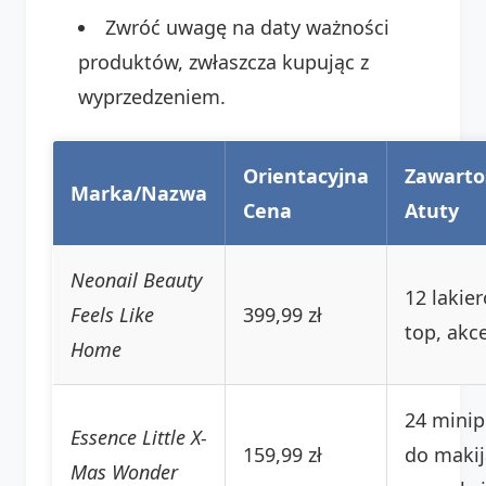
Zwróć uwagę na daty ważności
produktów, zwłaszcza kupując z
wyprzedzeniem.
Orientacyjna
Zawarto
Marka/Nazwa
Cena
Atuty
Neonail Beauty
12 lakier
Feels Like
399,99 zł
top, akc
Home
24 minip
Essence Little X-
159,99 zł
do makij
Mas Wonder