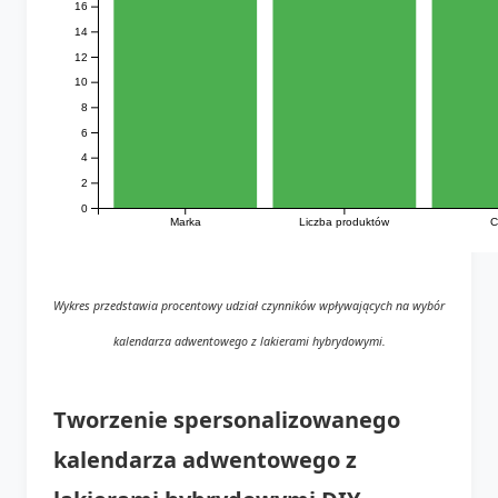
16
14
12
10
8
6
4
2
0
Marka
Liczba produktów
C
Wykres przedstawia procentowy udział czynników wpływających na wybór
kalendarza adwentowego z lakierami hybrydowymi.
Tworzenie spersonalizowanego
kalendarza adwentowego z