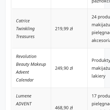
paznokci
24 produ
Catrice
makijażu
Twinkling
219,99 zł
pielęgnac
Treasures
akcesori
Revolution
Produkt
Beauty Makeup
249,90 zł
makijażu
Advent
lakiery
Calendar
Lumene
17 prod
ADVENT
pielęgnac
468,90 zł