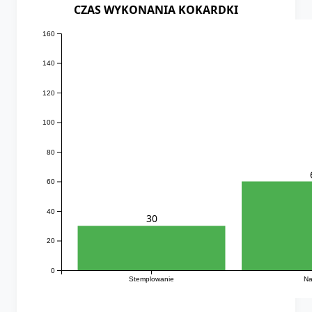
CZAS WYKONANIA KOKARDKI
160
140
120
100
80
60
40
30
20
0
Stemplowanie
Na