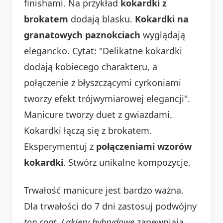
finishami. Na przykład
kokardki z
brokatem
dodają blasku.
Kokardki na
granatowych paznokciach
wyglądają
elegancko. Cytat: "Delikatne kokardki
dodają kobiecego charakteru, a
połączenie z błyszczącymi cyrkoniami
tworzy efekt trójwymiarowej elegancji".
Manicure tworzy duet z gwiazdami.
Kokardki łączą się z brokatem.
Eksperymentuj z
połączeniami wzorów
kokardki
. Stwórz unikalne kompozycje.
Trwałość manicure jest bardzo ważna.
Dla trwałości do 7 dni zastosuj podwójny
top coat
.
Lakiery hybrydowe
zapewniają