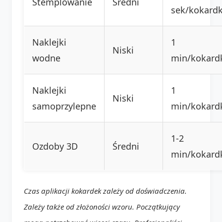
Stemplowanie
Średni
sek/kokard
Naklejki
1
Niski
wodne
min/kokard
Naklejki
1
Niski
samoprzylepne
min/kokard
1-2
Ozdoby 3D
Średni
min/kokard
Czas aplikacji kokardek zależy od doświadczenia.
Zależy także od złożoności wzoru. Początkujący