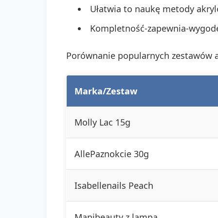
Ułatwia to naukę metody akrylo
Kompletność-zapewnia-wygodę
Porównanie popularnych zestawów a
Marka/Zestaw
Molly Lac 15g
AllePaznokcie 30g
Isabellenails Peach
Manibeauty z lampą