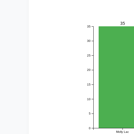
35
35
30
25
20
15
10
5
0
Molly Lac