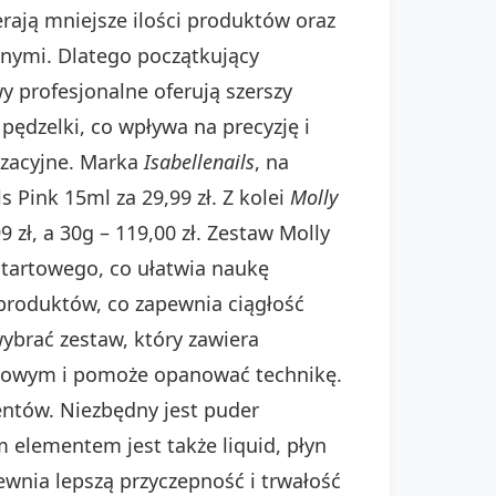
erają mniejsze ilości produktów oraz
ępnymi. Dlatego początkujący
 profesjonalne oferują szerszy
pędzelki, co wpływa na precyzję i
lizacyjne. Marka
Isabellenails
, na
s Pink 15ml za 29,99 zł. Z kolei
Molly
zł, a 30g – 119,00 zł. Zestaw Molly
startowego, co ułatwia naukę
produktów, co zapewnia ciągłość
wybrać zestaw, który zawiera
rylowym i pomoże opanować technikę.
tów. Niezbędny jest puder
m elementem jest także liquid, płyn
wnia lepszą przyczepność i trwałość