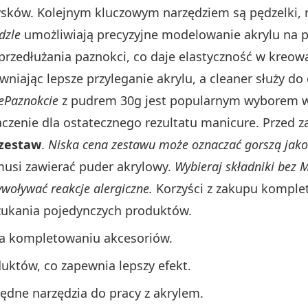
rysków. Kolejnym kluczowym narzędziem są pędzelki, n
dzle
umożliwiają precyzyjne modelowanie akrylu na p
przedłużania paznokci, co daje elastyczność w kreowa
niając lepsze przyleganie akrylu, a cleaner służy do
lePaznokcie
z pudrem 30g jest popularnym wyborem w
aczenie dla ostatecznego rezultatu manicure. Przed 
 zestaw
.
Niska cena zestawu może oznaczać gorszą jako
musi zawierać puder akrylowy.
Wybieraj składniki bez
ywoływać reakcje alergiczne.
Korzyści z zakupu komple
 szukania pojedynczych produktów.
na kompletowaniu akcesoriów.
uktów, co zapewnia lepszy efekt.
ędne narzędzia do pracy z akrylem.