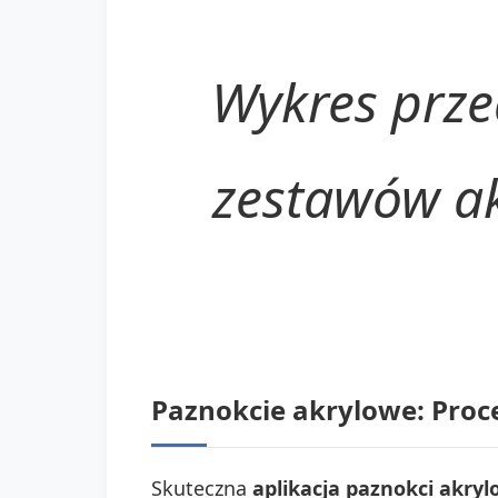
Wykres prze
zestawów ak
Paznokcie akrylowe: Proces
Skuteczna
aplikacja paznokci akry