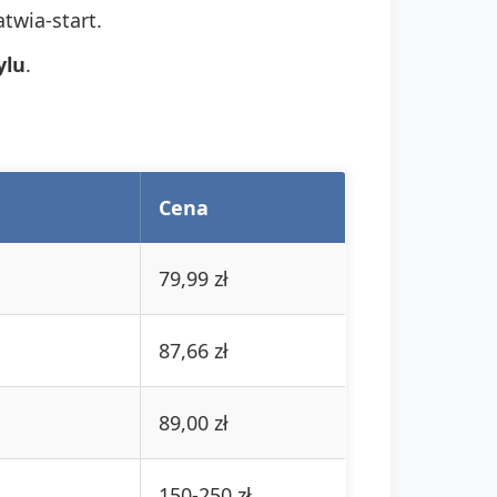
twia-start.
ylu
.
Cena
79,99 zł
87,66 zł
89,00 zł
150-250 zł