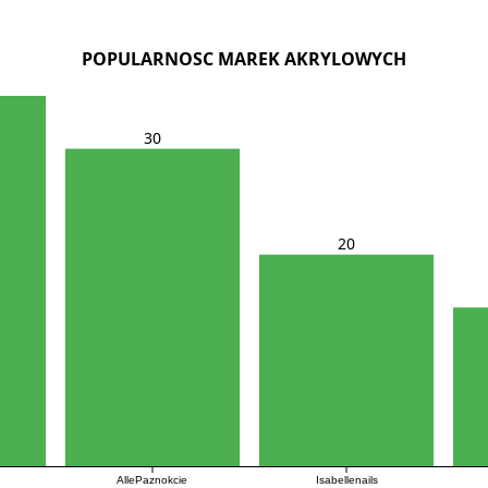
POPULARNOSC MAREK AKRYLOWYCH
30
20
AllePaznokcie
Isabellenails