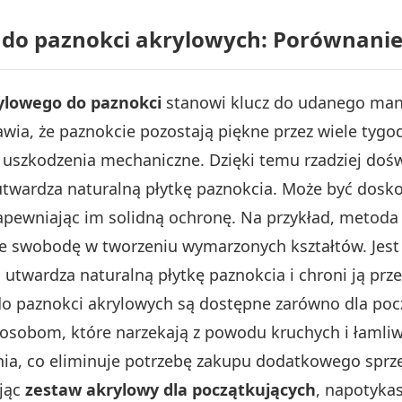
 do paznokci akrylowych: Porównanie
ylowego do paznokci
stanowi klucz do udanego mani
awia, że paznokcie pozostają piękne przez wiele tygod
 uszkodzenia mechaniczne. Dzięki temu rzadziej doś
utwardza naturalną płytkę paznokcia. Może być dosk
apewniając im solidną ochronę. Na przykład, metoda
aje swobodę w tworzeniu wymarzonych kształtów. Jest
utwardza naturalną płytkę paznokcia i chroni ją prz
o paznokci akrylowych są dostępne zarówno dla począ
e osobom, które narzekają z powodu kruchych i łamli
, co eliminuje potrzebę zakupu dodatkowego sprzętu
ając
zestaw akrylowy dla początkujących
, napotyka