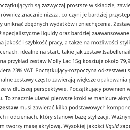
oczątkujących są zazwyczaj prostsze w składzie, zawi
również znacznie niższa, co czyni je bardziej przyst
y uniknąć zbędnych wydatków i zniechęcenia. Zestawy
specjalistyczne liquidy oraz bardziej zaawansowane 
a jakość i szybkość pracy, a także na możliwości sty
cenach, idealne na start, takie jak zestaw Isabellenail
 przykład zestaw Molly Lac 15g kosztuje około 79,99 
awiera 23% VAT. Początkujący-rozpoczyna od-zestawu 
nalne zestawy często zawierają większe opakowania 
sze w dłuższej perspektywie. Początkujący powinien 
u. To znacznie ułatwi pierwsze kroki w manicure ak
 zestaw
musi zawierać kilka podstawowych komponen
h i odcieniach, który stanowi bazę stylizacji. Ważny
em tworzy masę akrylową. Wysokiej jakości
liquid
zape