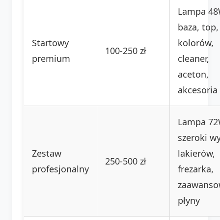
Lampa 48
baza, top,
Startowy
kolorów,
100-250 zł
premium
cleaner,
aceton,
akcesoria
Lampa 72
szeroki w
Zestaw
lakierów,
250-500 zł
profesjonalny
frezarka,
zaawanso
płyny