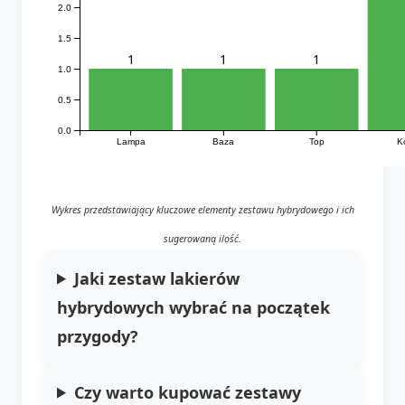
2.0
1.5
1
1
1
1.0
0.5
0.0
Lampa
Baza
Top
K
Wykres przedstawiający kluczowe elementy zestawu hybrydowego i ich
sugerowaną ilość.
Jaki zestaw lakierów
hybrydowych wybrać na początek
przygody?
Czy warto kupować zestawy