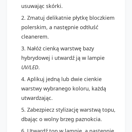
usuwając skórki.
Zmatuj delikatnie płytkę bloczkiem
polerskim, a następnie odtłuść
cleanerem.
Nałóż cienką warstwę bazy
hybrydowej i utwardź ją w lampie
UV/LED
.
Aplikuj jedną lub dwie cienkie
warstwy wybranego koloru, każdą
utwardzając.
Zabezpiecz stylizację warstwą topu,
dbając o wolny brzeg paznokcia.
Utwardź top w lampie, a następnie