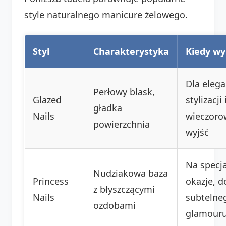
style naturalnego manicure żelowego.
Styl
Charakterystyka
Kiedy wy
Dla eleg
Perłowy blask,
Glazed
stylizacji 
gładka
Nails
wieczoro
powierzchnia
wyjść
Na specj
Nudziakowa baza
Princess
okazje, d
z błyszczącymi
Nails
subtelne
ozdobami
glamour