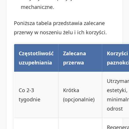
mechaniczne.
Poniższa tabela przedstawia zalecane
przerwy w noszeniu żelu i ich korzyści.
Częstotliwość
Zalecana
Korzyści
uzupełniania
przerwa
paznokc
Utrzyma
Co 2-3
Krótka
estetyki,
tygodnie
(opcjonalnie)
minimal
odrost
Regenera