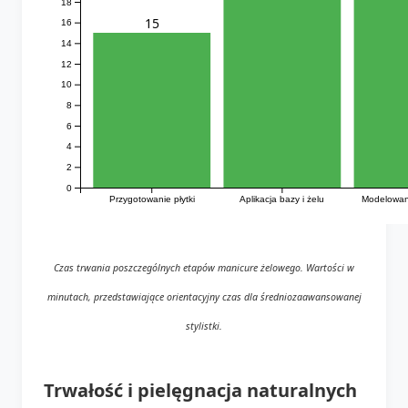
18
15
16
14
12
10
8
6
4
2
0
Przygotowanie płytki
Aplikacja bazy i żelu
Modelowani
Czas trwania poszczególnych etapów manicure żelowego. Wartości w
minutach, przedstawiające orientacyjny czas dla średniozaawansowanej
stylistki.
Trwałość i pielęgnacja naturalnych