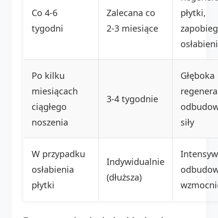
Co 4-6
Zalecana co
płytki,
tygodni
2-3 miesiące
zapobieg
osłabien
Po kilku
Głęboka
miesiącach
regenera
3-4 tygodnie
ciągłego
odbudo
noszenia
siły
W przypadku
Intensy
Indywidualnie
osłabienia
odbudow
(dłuższa)
płytki
wzmocni