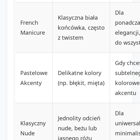
Dla
Klasyczna biała
French
ponadcza
końcówka, często
Manicure
elegancji
z twistem
do wszys
Gdy chce
Pastelowe
Delikatne kolory
subtelne
Akcenty
(np. błękit, mięta)
kolorow
akcentu
Dla
Jednolity odcień
Klasyczny
uniwersa
nude, beżu lub
Nude
minimali
jasnego różu