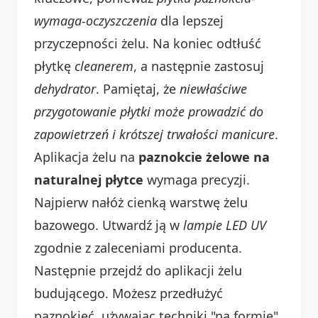
wymaga-oczyszczenia
dla lepszej
przyczepności żelu. Na koniec odtłuść
płytkę
cleanerem
, a następnie zastosuj
dehydrator
. Pamiętaj, że
niewłaściwe
przygotowanie płytki może prowadzić do
zapowietrzeń i krótszej trwałości manicure
.
Aplikacja żelu na
paznokcie żelowe na
naturalnej płytce
wymaga precyzji.
Najpierw nałóż cienką warstwę żelu
bazowego. Utwardź ją w
lampie LED UV
zgodnie z zaleceniami producenta.
Następnie przejdź do aplikacji żelu
budującego. Możesz przedłużyć
paznokieć, używając techniki "na formie"