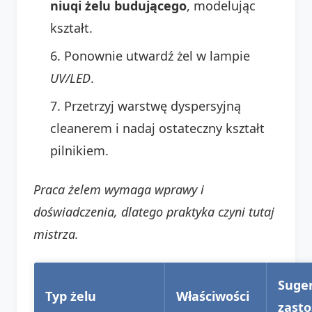
niuqi żelu budującego
, modelując
kształt.
Ponownie utwardź żel w lampie
UV/LED
.
Przetrzyj warstwę dyspersyjną
cleanerem i nadaj ostateczny kształt
pilnikiem.
Praca żelem wymaga wprawy i
doświadczenia, dlatego praktyka czyni tutaj
mistrza.
Suge
Typ żelu
Właściwości
zast