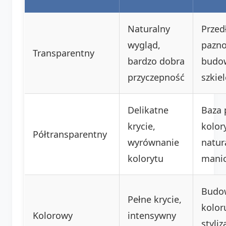
Naturalny
Przed
wygląd,
pazno
Transparentny
bardzo dobra
budo
przyczepność
szkie
Delikatne
Baza 
krycie,
kolory
Półtransparentny
wyrównanie
natur
kolorytu
mani
Budo
Pełne krycie,
kolor
Kolorowy
intensywny
styliz