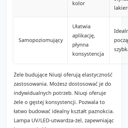
kolor
lakie
Ułatwia
Ideal
aplikację,
Samopoziomujący
począ
płynna
szybk
konsystencja
Żele budujące Niuqi oferują elastyczność
zastosowania. Możesz dostosować je do
indywidualnych potrzeb. Niuqi oferuje
żele o gęstej konsystencji. Pozwala to
łatwo budować idealny kształt paznokcia.
Lampa UV/LED-utwardza-żel, zapewniając