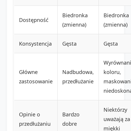
Biedronka
Biedronka
Dostępność
(zmienna)
(zmienna)
Konsystencja
Gęsta
Gęsta
Wyrównan
Główne
Nadbudowa,
koloru,
zastosowanie
przedłużanie
maskowan
niedoskona
Niektórzy
Opinie o
Bardzo
uważają za
przedłużaniu
dobre
miękki