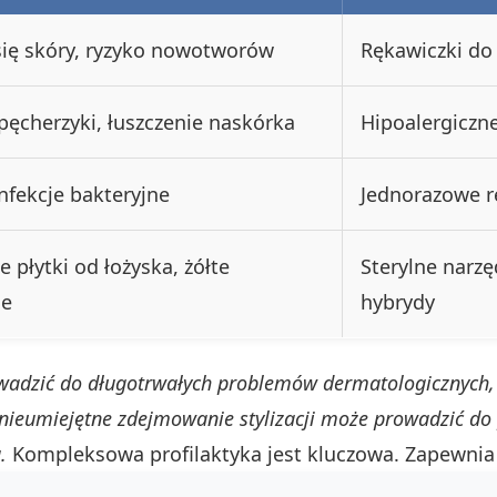
się skóry, ryzyko nowotworów
Rękawiczki do
ęcherzyki, łuszczenie naskórka
Hipoalergiczne
infekcje bakteryjne
Jednorazowe r
e płytki od łożyska, żółte
Sterylne narzę
ie
hybrydy
adzić do długotrwałych problemów dermatologicznych, t
 nieumiejętne zdejmowanie stylizacji może prowadzić d
.
Kompleksowa profilaktyka jest kluczowa. Zapewnia 