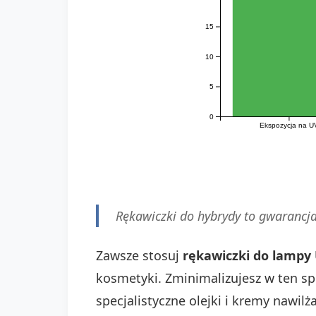
15
10
5
0
Ekspozycja na U
Rękawiczki do hybrydy to gwarancja
Zawsze stosuj
rękawiczki do lampy
kosmetyki. Zminimalizujesz w ten spo
specjalistyczne olejki i kremy nawilża