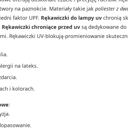
twory na paznokcie. Materiały takie jak
poliester z dw
edni faktor UPF.
Rękawiczki do lampy uv
chronią sk
.
Rękawiczki chroniące przed uv
są dedykowane do u
ami. Rękawiczki UV-blokują-promieniowanie skuteczn
ia.
lergii na lateks.
zdarcia.
ch i kolorach.
sowe
:
yzja.
 dopasowanie.