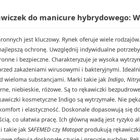
kawiczek do manicure hybrydowego: W
nnych jest kluczowy. Rynek oferuje wiele rodzajów. M
ajlepszą ochronę. Uwzględnij indywidualne potrzeby 
onne i bezpieczne. Charakteryzuje je wysoka wytrzy
rzed zakażeniami wirusowymi i bakteryjnymi. Idealni
ed wieloma substancjami. Marki takie jak
Indigo
,
Nitry
ne, niebieskie, różowe. Są to rękawiczki bezpudrowe i
wiczki kosmetyczne Indigo są wytrzymałe. Nie pękaj
 komfort i elastyczność. Doskonale dopasowują się do
ścią, co ułatwia pracę. Ich główną wadą jest ryzyko al
 takie jak
SAFEMED
czy
Matopat
produkują rękawiczki
ksowe oferują doskonałe czucie i precyzję ruchów. R