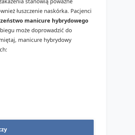
i zakażenia stanowią poważne
wnież łuszczenie naskórka. Pacjenci
czeństwo manicure hybrydowego
zabiegu może doprowadzić do
miętaj, manicure hybrydowy
ch:
czy