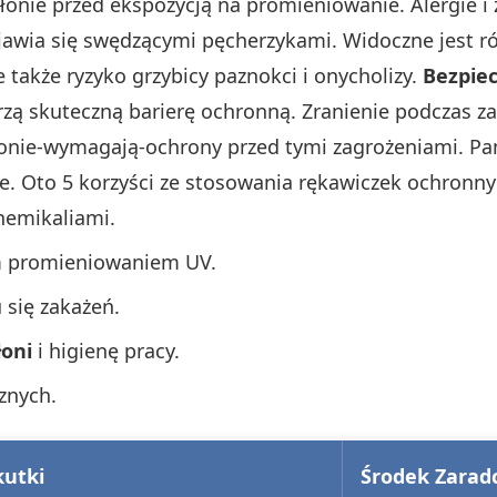
łonie przed ekspozycją na promieniowanie. Alergie 
jawia się swędzącymi pęcherzykami. Widoczne jest ró
e także ryzyko grzybicy paznokci i onycholizy.
Bezpie
zą skuteczną barierę ochronną. Zranienie podczas 
onie-wymagają-ochrony przed tymi zagrożeniami. Pa
e. Oto 5 korzyści ze stosowania rękawiczek ochronny
hemikaliami.
m promieniowaniem UV.
 się zakażeń.
łoni
i higienę pracy.
cznych.
utki
Środek Zarad