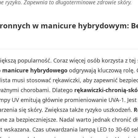
lne ryzyko. Zapewnia to długoterminowe zdrowie skóry.
hronnych w manicure hybrydowym: Be
kszą popularność. Coraz więcej osób korzysta z tej 
o manicure hybrydowego
odgrywają kluczową rolę. 
ista musi stosować rękawiczki, aby zapewnić bezpie
ważnymi chorobami. Dlatego
rękawiczki-chronią-skó
mpy UV emitują głównie promieniowanie UVA-1. Jest
arzenia się skóry. Zwiększa także ryzyko uszkodzeń.
R
e za bezpieczniejsze. Nadal warto jednak chronić d
st wskazana. Czas utwardzania lampą LED to 30-60 