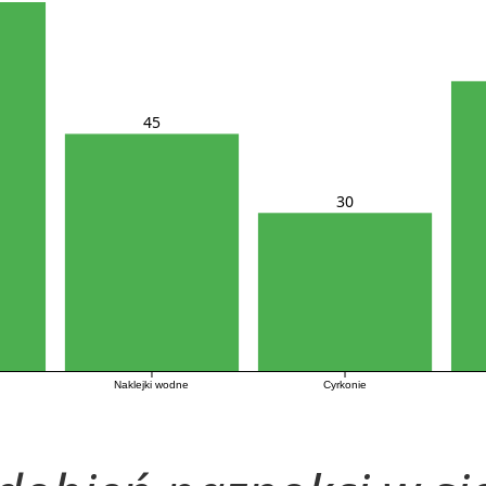
45
30
Naklejki wodne
Cyrkonie