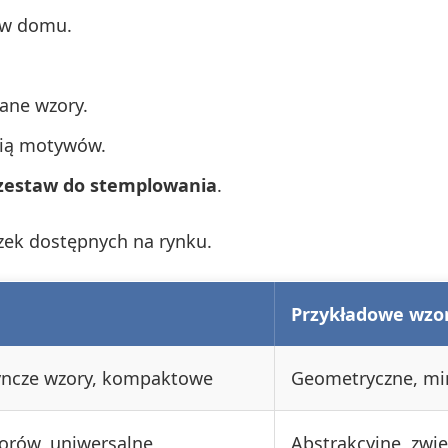
 w domu.
ane wzory.
cią motywów.
zestaw do stemplowania
.
zek dostępnych na rynku.
Przykładowe wzo
yncze wzory, kompaktowe
Geometryczne, min
zorów, uniwersalne
Abstrakcyjne, zwi