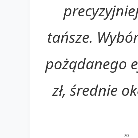
precyzyjniej
tańsze. Wybór
pożądanego ef
zł, średnie o
70