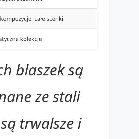
e kompozycje, całe scenki
tyczne kolekcje
ch blaszek są
ane ze stali
są trwalsze i