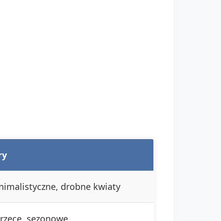
ry
imalistyczne, drobne kwiaty
erzęce, sezonowe