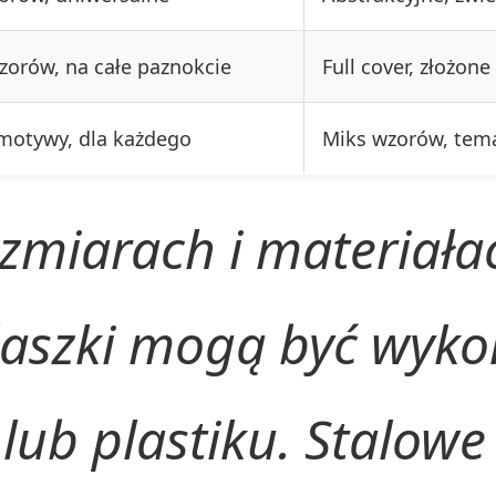
zorów, na całe paznokcie
Full cover, złożon
 motywy, dla każdego
Miks wzorów, tema
zmiarach i materiała
laszki mogą być wykon
lub plastiku. Stalowe 