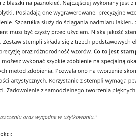
z blaszki na paznokieć. Najczęściej wykonany jest z
łytki. Posiadają one wygrawerowane, precyzyjne wzo
ie. Szpatułka służy do ściągania nadmiaru lakieru z
ment musi być czysty przed użyciem. Niska jakość ste
. Zestaw stempli składa się z trzech podstawowych 
 precyzję oraz różnorodność wzorów.
Co to jest stam
d, możesz wykonać szybkie zdobienie na specjalną ok
nych metod zdobienia. Pozwala ono na tworzenie sk
ci artystycznych. Korzystanie z stempli wymaga pe
. Zadowolenie z samodzielnego tworzenia pięknych st
zyszczeniu oraz wygodne w użytkowaniu."
okci: