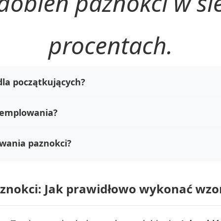
dobień paznokci w si
procentach.
dla początkujących?
stemplowania?
owania paznokci?
znokci: Jak prawidłowo wykonać wzo